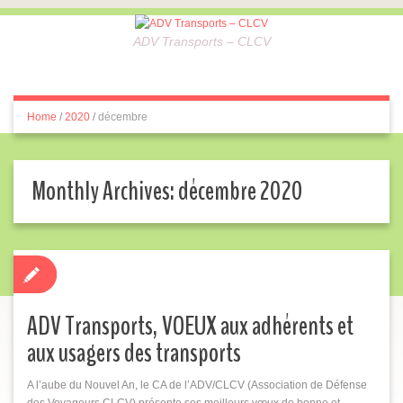
ADV Transports – CLCV
Home
/
2020
/
décembre
Monthly Archives:
décembre 2020
ADV Transports, VOEUX aux adhérents et
aux usagers des transports
A l’aube du Nouvel An, le CA de l’ADV/CLCV (Association de Défense
des Voyageurs CLCV) présente ses meilleurs vœux de bonne et