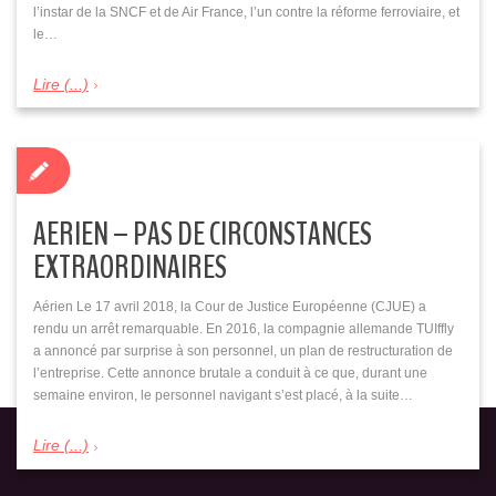
l’instar de la SNCF et de Air France, l’un contre la réforme ferroviaire, et
le…
Lire (...)
AERIEN – PAS DE CIRCONSTANCES
EXTRAORDINAIRES
Aérien Le 17 avril 2018, la Cour de Justice Européenne (CJUE) a
rendu un arrêt remarquable. En 2016, la compagnie allemande TUIffly
a annoncé par surprise à son personnel, un plan de restructuration de
l’entreprise. Cette annonce brutale a conduit à ce que, durant une
semaine environ, le personnel navigant s’est placé, à la suite…
Lire (...)