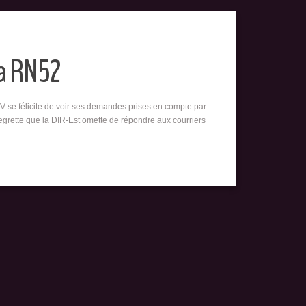
la RN52
 se félicite de voir ses demandes prises en compte par
regrette que la DIR-Est omette de répondre aux courriers