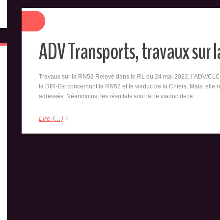
ADV Transports, travaux sur 
Travaux sur la RN52 Relevé dans le RL du 24 mai 2022, l’ADV/CLCV
la DIR-Est concernant la RN52 et le viaduc de la Chiers. Mais, elle 
adressés. Néanmoins, les résultats sont là, le viaduc de la…
Lire (...)