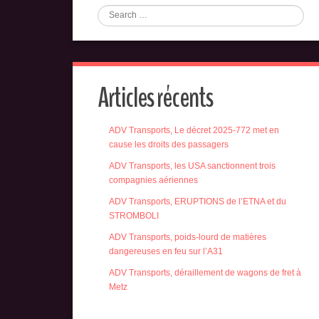
Articles récents
ADV Transports, Le décret 2025-772 met en
cause les droits des passagers
ADV Transports, les USA sanctionnent trois
compagnies aériennes
ADV Transports, ERUPTIONS de l’ETNA et du
STROMBOLI
ADV Transports, poids-lourd de matières
dangereuses en feu sur l’A31
ADV Transports, déraillement de wagons de fret à
Metz