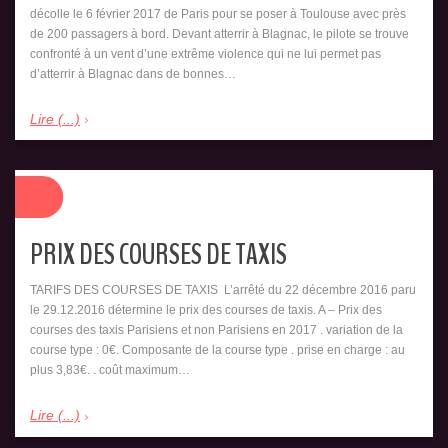
décolle le 6 février 2017 de Paris pour se poser à Toulouse avec près
de 200 passagers à bord. Devant atterrir à Blagnac, le pilote se trouve
confronté à un vent d’une extrême violence qui ne lui permet pas
d’atterrir à Blagnac dans de bonnes…
Lire (...)
PRIX DES COURSES DE TAXIS
TARIFS DES COURSES DE TAXIS L’arrêté du 22 décembre 2016 paru
le 29.12.2016 détermine le prix des courses de taxis. A – Prix des
courses des taxis Parisiens et non Parisiens en 2017 . variation de la
course type : 0€. Composante de la course type . prise en charge : au
plus 3,83€. . coût maximum…
Lire (...)