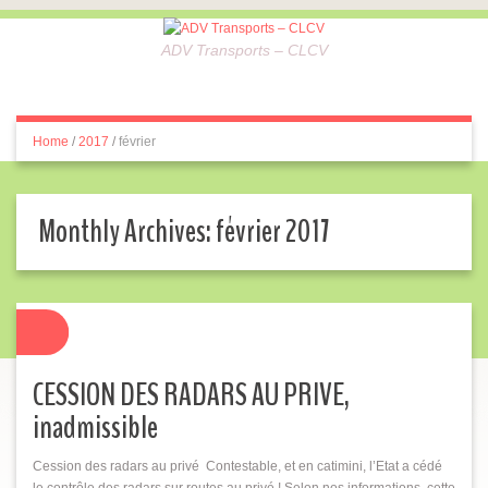
ADV Transports – CLCV
Home
/
2017
/
février
Monthly Archives:
février 2017
CESSION DES RADARS AU PRIVE,
inadmissible
Cession des radars au privé Contestable, et en catimini, l’Etat a cédé
le contrôle des radars sur routes au privé ! Selon nos informations, cette