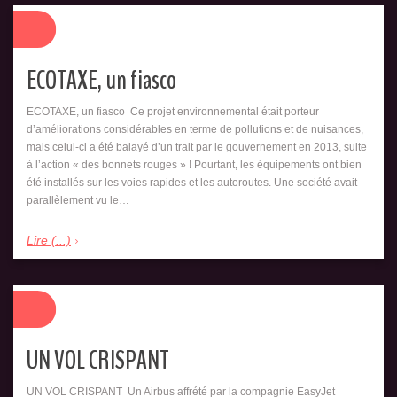
ECOTAXE, un fiasco
ECOTAXE, un fiasco Ce projet environnemental était porteur
d’améliorations considérables en terme de pollutions et de nuisances,
mais celui-ci a été balayé d’un trait par le gouvernement en 2013, suite
à l’action « des bonnets rouges » ! Pourtant, les équipements ont bien
été installés sur les voies rapides et les autoroutes. Une société avait
parallèlement vu le…
Lire (...)
UN VOL CRISPANT
UN VOL CRISPANT Un Airbus affrété par la compagnie EasyJet