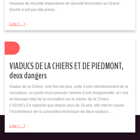
mesures de sécurité impératives de sécurité ferroviaire au Grand-
Duché n’ont pas été prises…
Lire (...)
VIADUCS DE LA CHIERS ET DE PIEDMONT,
deux dangers
Viaduc de la Chiers Une fois de plus, suite à une ralentissement de la
circulation, un poids-lourd percute l’arrière d’une fourgonnette, et c’est
un blocage total de la circulation sur le viaduc de la Chiers.
L’ADV/CLCV rappelle que depuis plus de 20 ans, elle met en cause
l’incohérence de la conception technique de deux viaducs,…
Lire (...)