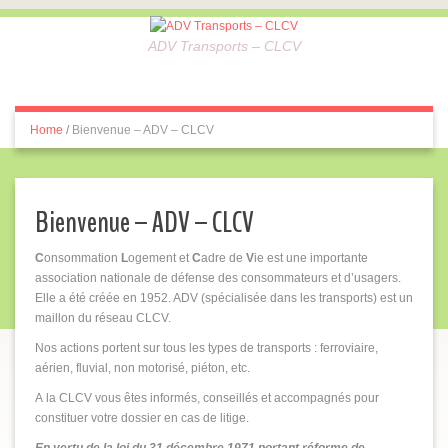
ADV Transports – CLCV
Home
/
Bienvenue – ADV – CLCV
Bienvenue – ADV – CLCV
C
onsommation
L
ogement et
C
adre de
V
ie est une importante
association nationale de défense des consommateurs et d’usagers.
Elle a été créée en 1952. ADV (spécialisée dans les transports) est un
maillon du réseau CLCV.
Nos actions portent sur tous les types de transports : ferroviaire,
aérien, fluvial, non motorisé, piéton, etc.
A la CLCV vous êtes informés, conseillés et accompagnés pour
constituer votre dossier en cas de litige.
En vertu de la
loi du 31 décembre 1971 portant réforme de