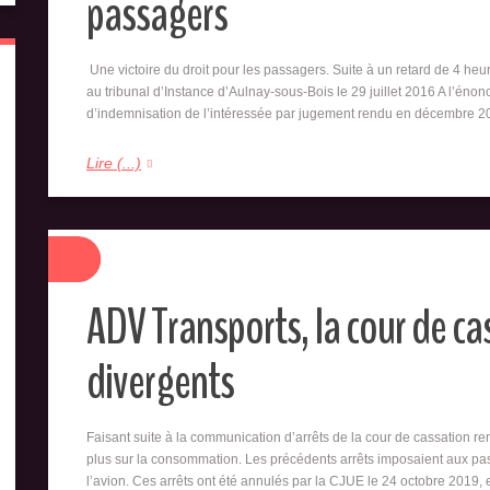
passagers
Une victoire du droit pour les passagers. Suite à un retard de 4 heu
au tribunal d’Instance d’Aulnay-sous-Bois le 29 juillet 2016 A l’énonc
d’indemnisation de l’intéressée par jugement rendu en décembre 2
Lire (...)
ADV Transports, la cour de ca
divergents
Faisant suite à la communication d’arrêts de la cour de cassation 
plus sur la consommation. Les précédents arrêts imposaient aux pa
l’avion. Ces arrêts ont été annulés par la CJUE le 24 octobre 2019, 