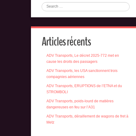
Articles récents
ADV Transports, Le décret 2025-772 met en
cause les droits des passagers
ADV Transports, les USA sanctionnent trois
compagnies aériennes
ADV Transports, ERUPTIONS de l’ETNA et du
STROMBOLI
ADV Transports, poids-lourd de matières
dangereuses en feu sur l’A31
ADV Transports, déraillement de wagons de fret à
Metz