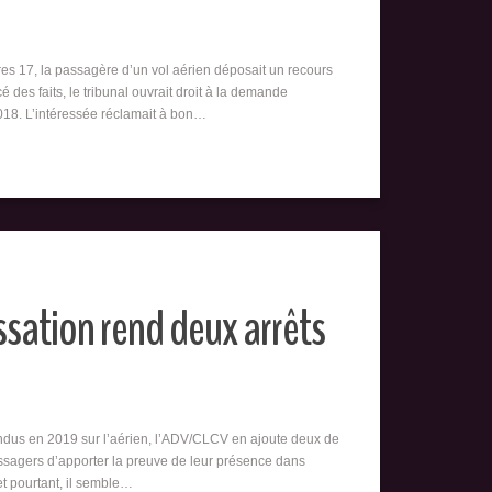
res 17, la passagère d’un vol aérien déposait un recours
é des faits, le tribunal ouvrait droit à la demande
018. L’intéressée réclamait à bon…
ssation rend deux arrêts
rendus en 2019 sur l’aérien, l’ADV/CLCV en ajoute deux de
ssagers d’apporter la preuve de leur présence dans
et pourtant, il semble…