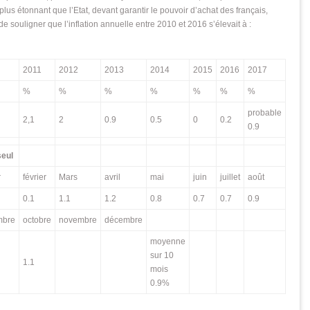
plus étonnant que l’Etat, devant garantir le pouvoir d’achat des français,
de souligner que l’inflation annuelle entre 2010 et 2016 s’élevait à :
2011
2012
2013
2014
2015
2016
2017
%
%
%
%
%
%
%
probable
2,1
2
0.9
0.5
0
0.2
0.9
seul
r
février
Mars
avril
mai
juin
juillet
août
0.1
1.1
1.2
0.8
0.7
0.7
0.9
mbre
octobre
novembre
décembre
moyenne
sur 10
1.1
mois
0.9%