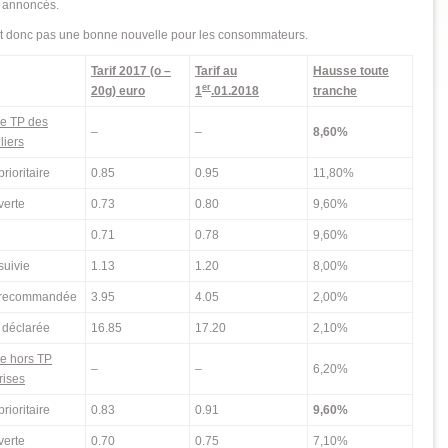
 annoncés.
t donc pas une bonne nouvelle pour les consommateurs.
Tarif 2017 (o –
Tarif au
Hausse toute
er
20g) euro
1
.01.2018
tranche
 TP des
–
–
8,60%
liers
prioritaire
0.85
0.95
11,80%
verte
0.73
0.80
9,60%
0.71
0.78
9,60%
suivie
1.13
1.20
8,00%
e recommandée
3.95
4.05
2,00%
 déclarée
16.85
17.20
2,10%
 hors TP
–
–
6,20%
rises
prioritaire
0.83
0.91
9,60%
verte
0.70
0.75
7,10%