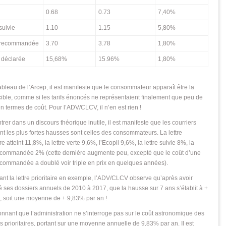
0.68
0.73
7,40%
suivie
1.10
1.15
5,80%
e recommandée
3.70
3.78
1,80%
 déclarée
15,68%
15.96%
1,80%
tableau de l’Arcep, il est manifeste que le consommateur apparaît être la
ible, comme si les tarifs énoncés ne représentaient finalement que peu de
n termes de coût. Pour l’ADV/CLCV, il n’en est rien !
trer dans un discours théorique inutile, il est manifeste que les courriers
nt les plus fortes hausses sont celles des consommateurs. La lettre
ire atteint 11,8%, la lettre verte 9,6%, l’Ecopli 9,6%, la lettre suivie 8%, la
recommandée 2% (cette dernière augmente peu, excepté que le coût d’une
recommandée a doublé voir triple en prix en quelques années).
nt la lettre prioritaire en exemple, l’ADV/CLCV observe qu’après avoir
é ses dossiers annuels de 2010 à 2017, que la hausse sur 7 ans s’établit à +
 soit une moyenne de + 9,83% par an !
étonnant que l’administration ne s’interroge pas sur le coût astronomique des
rs prioritaires, portant sur une moyenne annuelle de 9,83% par an. Il est