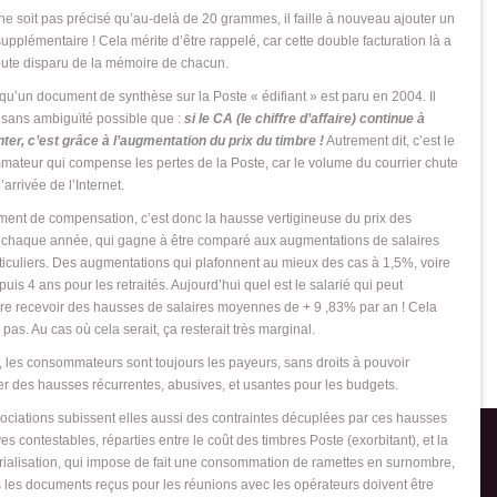
l ne soit pas précisé qu’au-delà de 20 grammes, il faille à nouveau ajouter un
supplémentaire ! Cela mérite d’être rappelé, car cette double facturation là a
ute disparu de la mémoire de chacun.
 qu’un document de synthèse sur la Poste « édifiant » est paru en 2004. Il
 sans ambiguïté possible que :
si
le CA (le chiffre d’affaire) continue à
er, c’est grâce à l’augmentation du prix du timbre !
Autrement dit, c’est le
ateur qui compense les pertes de la Poste, car le volume du courrier chute
’arrivée de l’Internet.
ument de compensation, c’est donc la hausse vertigineuse du prix des
 chaque année, qui gagne à être comparé aux augmentations de salaires
ticuliers. Des augmentations qui plafonnent au mieux des cas à 1,5%, voire
uis 4 ans pour les retraités. Aujourd’hui quel est le salarié qui peut
re recevoir des hausses de salaires moyennes de + 9 ,83% par an ! Cela
 pas. Au cas où cela serait, ça resterait très marginal.
l, les consommateurs sont toujours les payeurs, sans droits à pouvoir
er des hausses récurrentes, abusives, et usantes pour les budgets.
ociations subissent elles aussi des contraintes décuplées par ces hausses
ves contestables, réparties entre le coût des timbres Poste (exorbitant), et la
ialisation, qui impose de fait une consommation de ramettes en surnombre,
s les documents reçus pour les réunions avec les opérateurs doivent être