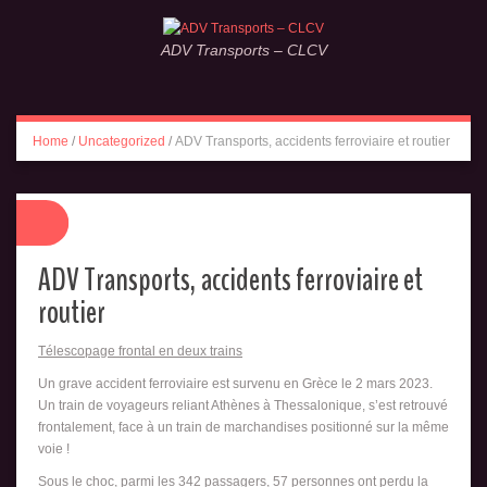
ADV Transports – CLCV
Home
/
Uncategorized
/
ADV Transports, accidents ferroviaire et routier
ADV Transports, accidents ferroviaire et
routier
Télescopage frontal en deux trains
Un grave accident ferroviaire est survenu en Grèce le 2 mars 2023.
Un train de voyageurs reliant Athènes à Thessalonique, s’est retrouvé
frontalement, face à un train de marchandises positionné sur la même
voie !
Sous le choc, parmi les 342 passagers, 57 personnes ont perdu la