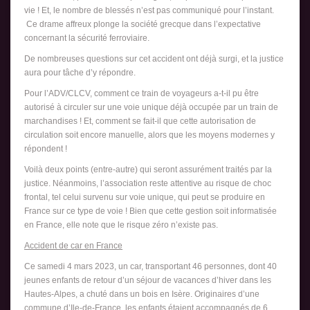
vie ! Et, le nombre de blessés n’est pas communiqué pour l’instant.
Ce drame affreux plonge la société grecque dans l’expectative
concernant la sécurité ferroviaire.
De nombreuses questions sur cet accident ont déjà surgi, et la justice
aura pour tâche d’y répondre.
Pour l’ADV/CLCV, comment ce train de voyageurs a-t-il pu être
autorisé à circuler sur une voie unique déjà occupée par un train de
marchandises ! Et, comment se fait-il que cette autorisation de
circulation soit encore manuelle, alors que les moyens modernes y
répondent !
Voilà deux points (entre-autre) qui seront assurément traités par la
justice. Néanmoins, l’association reste attentive au risque de choc
frontal, tel celui survenu sur voie unique, qui peut se produire en
France sur ce type de voie ! Bien que cette gestion soit informatisée
en France, elle note que le risque zéro n’existe pas.
Accident de car en France
Ce samedi 4 mars 2023, un car, transportant 46 personnes, dont 40
jeunes enfants de retour d’un séjour de vacances d’hiver dans les
Hautes-Alpes, a chuté dans un bois en Isère. Originaires d’une
commune d’Ile-de-France, les enfants étaient accompagnés de 6