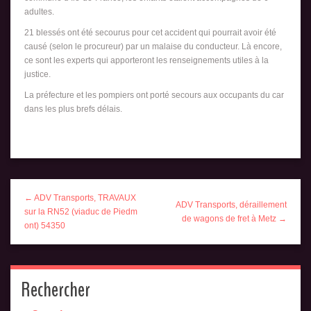
adultes.
21 blessés ont été secourus pour cet accident qui pourrait avoir été
causé (selon le procureur) par un malaise du conducteur. Là encore,
ce sont les experts qui apporteront les renseignements utiles à la
justice.
La préfecture et les pompiers ont porté secours aux occupants du car
dans les plus brefs délais.
← ADV Transports, TRAVAUX
ADV Transports, déraillement
sur la RN52 (viaduc de Piedm
de wagons de fret à Metz →
ont) 54350
Rechercher