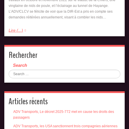
vingtaine de nids de poule, et l’éclairage au tunnel de Hayange.
L’ADV/CLCV se félicite de voir que la DIR-Est a pris en compte ses
demandes réitérées annuellement, visant à combler les nids…
Lire (...)
Rechercher
Search
Articles récents
ADV Transports, Le décret 2025-772 met en cause les droits des
passagers
ADV Transports, les USA sanctionnent trois compagnies aériennes