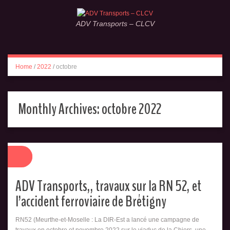
ADV Transports – CLCV
Home
/
2022
/
octobre
Monthly Archives:
octobre 2022
ADV Transports,, travaux sur la RN 52, et
l’accident ferroviaire de Brétigny
RN52 (Meurthe-et-Moselle : La DIR-Est a lancé une campagne de
travaux en octobre et novembre 2022 sur le viaduc de la Chiers, une