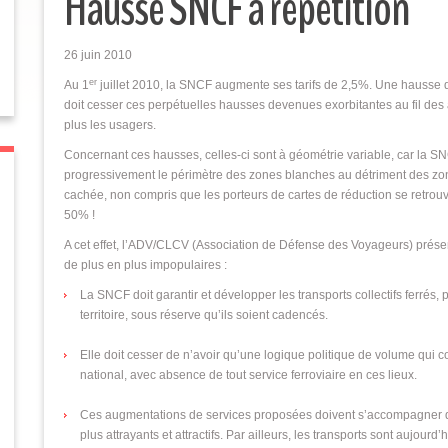
Hausse SNCF à répétition
26 juin 2010
er
Au 1
juillet 2010, la SNCF augmente ses tarifs de 2,5%. Une hausse 
doit cesser ces perpétuelles hausses devenues exorbitantes au fil des 
plus les usagers.
Concernant ces hausses, celles-ci sont à géométrie variable, car la S
progressivement le périmètre des zones blanches au détriment des zo
cachée, non compris que les porteurs de cartes de réduction se retrou
50% !
A cet effet, l’ADV/CLCV (Association de Défense des Voyageurs) présen
de plus en plus impopulaires :
La SNCF doit garantir et développer les transports collectifs ferrés, 
territoire, sous réserve qu’ils soient cadencés.
Elle doit cesser de n’avoir qu’une logique politique de volume qui 
national, avec absence de tout service ferroviaire en ces lieux.
Ces augmentations de services proposées doivent s’accompagner d’u
plus attrayants et attractifs. Par ailleurs, les transports sont aujou