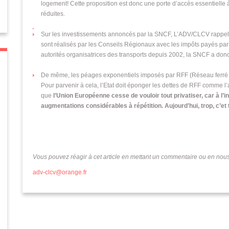
logement! Cette proposition est donc une porte d’accès essentielle à l
réduites.
Sur les investissements annoncés par la SNCF, L’ADV/CLCV rappelle
sont réalisés par les Conseils Régionaux avec les impôts payés pa
autorités organisatrices des transports depuis 2002, la SNCF a don
De même, les péages exponentiels imposés par RFF (Réseau ferré d
Pour parvenir à cela, l’Etat doit éponger les dettes de RFF comme l’a
que
l’Union Européenne cesse de vouloir tout privatiser, car à l’ins
augmentations considérables à répétition.
Aujourd’hui, trop, c’et 
Vous pouvez réagir à cet article en mettant un commentaire ou en nous 
adv-clcv@orange.fr