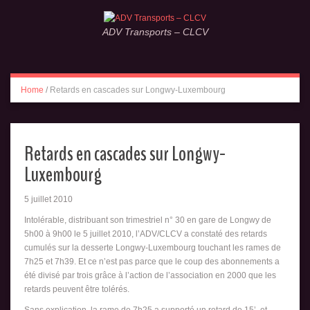
ADV Transports – CLCV
Home
/
Retards en cascades sur Longwy-Luxembourg
Retards en cascades sur Longwy-
Luxembourg
5 juillet 2010
Intolérable, distribuant son trimestriel n° 30 en gare de Longwy de
5h00 à 9h00 le 5 juillet 2010, l’ADV/CLCV a constaté des retards
cumulés sur la desserte Longwy-Luxembourg touchant les rames de
7h25 et 7h39. Et ce n’est pas parce que le coup des abonnements a
été divisé par trois grâce à l’action de l’association en 2000 que les
retards peuvent être tolérés.
Sans explication, la rame de 7h25 a supporté un retard de 15’, et