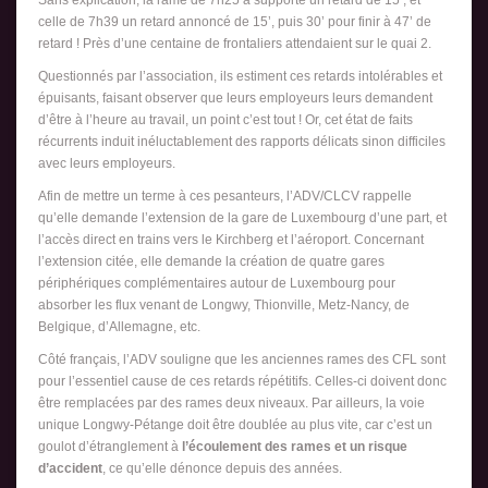
celle de 7h39 un retard annoncé de 15’, puis 30’ pour finir à 47’ de
retard ! Près d’une centaine de frontaliers attendaient sur le quai 2.
Questionnés par l’association, ils estiment ces retards intolérables et
épuisants, faisant observer que leurs employeurs leurs demandent
d’être à l’heure au travail, un point c’est tout ! Or, cet état de faits
récurrents induit inéluctablement des rapports délicats sinon difficiles
avec leurs employeurs.
Afin de mettre un terme à ces pesanteurs, l’ADV/CLCV rappelle
qu’elle demande l’extension de la gare de Luxembourg d’une part, et
l’accès direct en trains vers le Kirchberg et l’aéroport. Concernant
l’extension citée, elle demande la création de quatre gares
périphériques complémentaires autour de Luxembourg pour
absorber les flux venant de Longwy, Thionville, Metz-Nancy, de
Belgique, d’Allemagne, etc.
Côté français, l’ADV souligne que les anciennes rames des CFL sont
pour l’essentiel cause de ces retards répétitifs. Celles-ci doivent donc
être remplacées par des rames deux niveaux. Par ailleurs, la voie
unique Longwy-Pétange doit être doublée au plus vite, car c’est un
goulot d’étranglement à
l’écoulement des rames et un risque
d’accident
, ce qu’elle dénonce depuis des années.