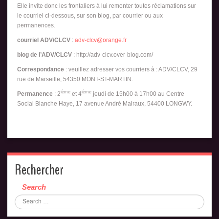
Elle invite donc les frontaliers à lui remonter toutes réclamations sur
le courriel ci-dessous, sur son blog, par courrier ou aux
permanences.
courriel ADV/CLCV
:
adv-clcv@orange.fr
blog de l’ADV/CLCV
: http://adv-clcv.over-blog.com/
Correspondance
: veuillez adresser vos courriers à : ADV/CLCV, 29
rue de Marseille, 54350 MONT-ST-MARTIN.
ième
ième
Permanence
: 2
et 4
jeudi de 15h00 à 17h00 au Centre
Social Blanche Haye, 17 avenue André Malraux, 54400 LONGWY.
Rechercher
Search