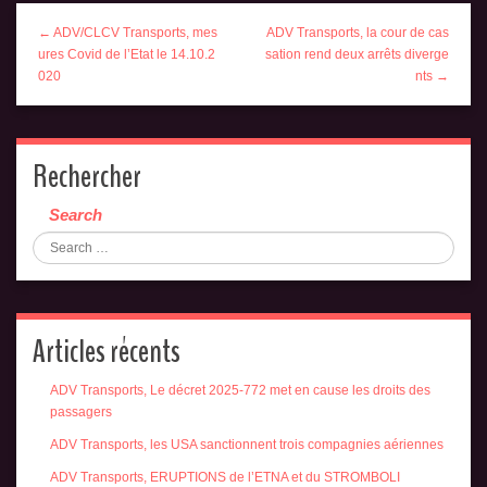
← ADV/CLCV Transports, mes
ADV Transports, la cour de cas
ures Covid de l’Etat le 14.10.2
sation rend deux arrêts diverge
020
nts →
Rechercher
Search
Articles récents
ADV Transports, Le décret 2025-772 met en cause les droits des
passagers
ADV Transports, les USA sanctionnent trois compagnies aériennes
ADV Transports, ERUPTIONS de l’ETNA et du STROMBOLI