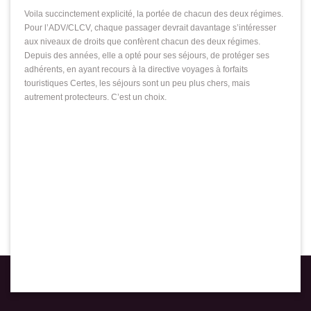
Voila succinctement explicité, la portée de chacun des deux régimes.
Pour l’ADV/CLCV, chaque passager devrait davantage s’intéresser
aux niveaux de droits que confèrent chacun des deux régimes.
Depuis des années, elle a opté pour ses séjours, de protéger ses
adhérents, en ayant recours à la directive voyages à forfaits
touristiques Certes, les séjours sont un peu plus chers, mais
autrement protecteurs. C’est un choix.